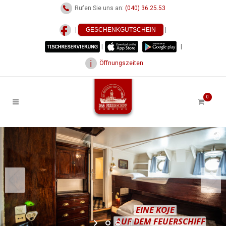
Rufen Sie uns an:
(040) 36.25.53
|
GESCHENKGUTSCHEIN
|
|
|
Öffnungszeiten
0
EINE KOJE
AUF DEM FEUERSCHIFF