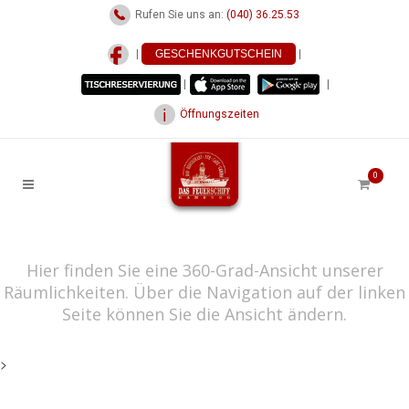
Rufen Sie uns an:
(040) 36.25.53
|
GESCHENKGUTSCHEIN
|
|
|
Öffnungszeiten
0
Hier finden Sie eine 360-Grad-Ansicht unserer
Räumlichkeiten. Über die Navigation auf der linken
Seite können Sie die Ansicht ändern.